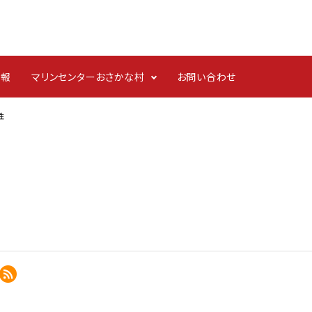
情報
マリンセンターおさかな村
お問い合わせ
性
めた贈り物
レンジ・ボイル調理