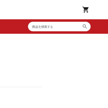
shopping_cart
search
流水解凍