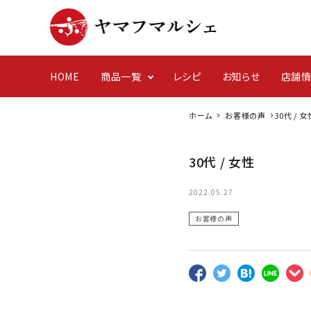
HOME
商品一覧
レシピ
お知らせ
店舗
ホーム
お客様の声
30代 / 女
フライパングリル・調理
イベント
心を込
日常
30代 / 女性
佐賀のうまいもの
その他
2022.05.27
お客様の声