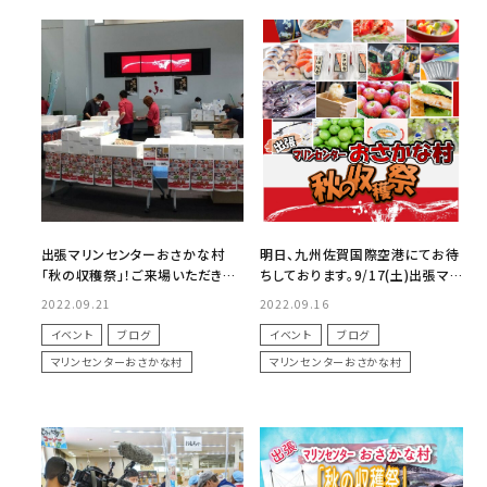
出張マリンセンターおさかな村
明日、九州佐賀国際空港にてお待
「秋の収穫祭」！ご来場いただきあ
ちしております。9/17(土)出張マリ
りがとうございました！
ンセンターおさかな村「秋の収穫
2022.09.21
2022.09.16
祭」！
イベント
ブログ
イベント
ブログ
マリンセンターおさかな村
マリンセンターおさかな村