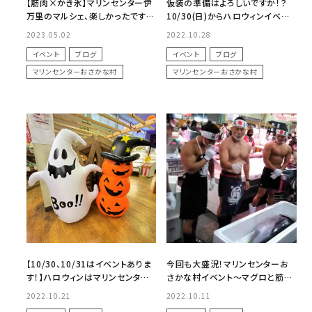
【筋肉×かき氷】マリンセンター伊
仮装の準備はよろしいですか！？
万里のマルシェ、楽しかったです！
10/30(日)からハロウィンイベント
【笑顔×コーヒー】
始まります！inマリンセンターおさ
2023.05.02
2022.10.28
かな村
イベント
ブログ
イベント
ブログ
マリンセンターおさかな村
マリンセンターおさかな村
【10/30、10/31はイベントありま
今回も大盛況！マリンセンターお
す！】ハロウィンはマリンセンター
さかな村イベント～マグロと筋肉
おさかな村へ行こう！
は笑顔を生む～
2022.10.21
2022.10.11