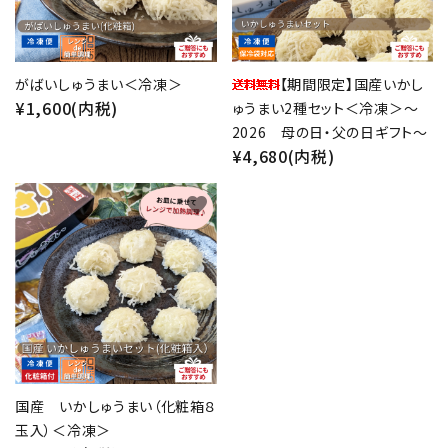
がばいしゅうまい＜冷凍＞
【期間限定】国産いかし
¥1,600(内税)
ゅうまい2種セット＜冷凍＞～
2026 母の日・父の日ギフト～
¥4,680(内税)
close
favorite
キーワード
カテゴリー
国産 いかしゅうまい（化粧箱８
玉入）＜冷凍＞
検索する