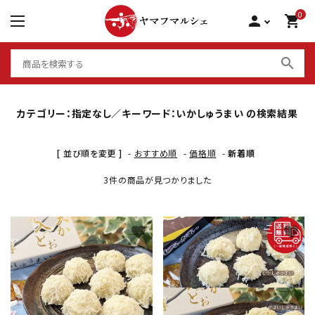
0
person
shopping_cart
search
カテゴリー：指定なし／キーワード：いかしゅうまい の検索結果
シーフードグリル 骨取り
[ 並び順を変更 ]
-
おすすめ順
-
価格順
-
新着順
サーモン 食べ比べ
3件の商品が見つかりました
大アジ干物
棒寿司 国産
favorite
favorite
いかしゅうまい