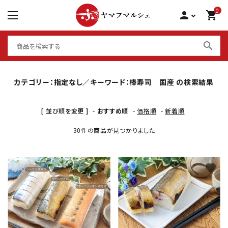
0
person
shopping_cart
search
カテゴリー：指定なし／キーワード：棒寿司 国産 の検索結果
シーフードグリル 骨取り
[ 並び順を変更 ]
-
おすすめ順
-
価格順
-
新着順
サーモン 食べ比べ
30件の商品が見つかりました
大アジ干物
棒寿司 国産
favorite
favorite
いかしゅうまい