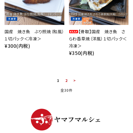
国産 焼き魚 ぶり照焼（和風）
【骨取】国産 焼き魚 さ
１切パック＜冷凍＞
らわ香草焼（洋風）１切パック＜
¥300(内税)
冷凍＞
¥350(内税)
1
2
>
全30件