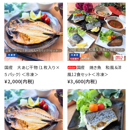
favorite
favorite
close
キーワード
カテゴリー
国産 大あじ干物（１枚入り×
国産 焼き魚 和風＆洋
５パック）＜冷凍＞
風12食セット＜冷凍＞
¥2,000(内税)
¥3,600(内税)
検索する
favorite
favorite