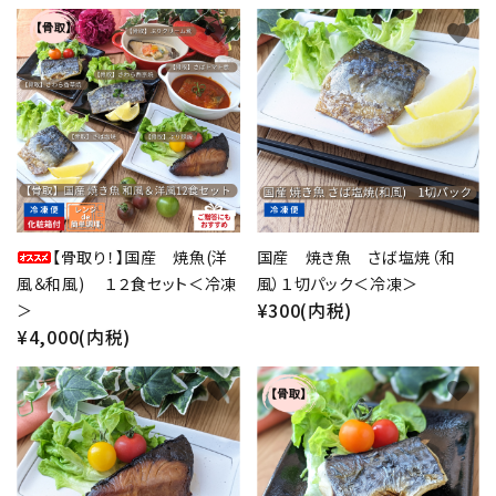
favorite
favorite
【骨取り！】国産 焼魚(洋
国産 焼き魚 さば塩焼（和
風＆和風) １２食セット＜冷凍
風）１切パック＜冷凍＞
¥300(内税)
＞
¥4,000(内税)
favorite
favorite