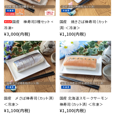
国産 棒寿司3種セット <
国産 焼きさば棒寿司（カット
冷凍>
済）＜冷凍＞
¥3,000(内税)
¥1,100(内税)
favorite
favorite
国産 〆さば棒寿司（カット済）
国産 北海道スモークサーモン
＜冷凍＞
棒寿司（カット済）＜冷凍＞
¥1,100(内税)
¥1,100(内税)