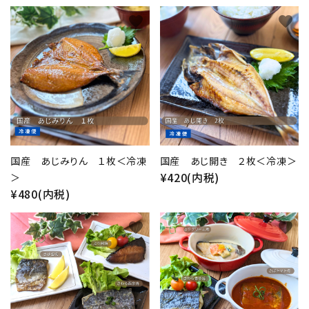
favorite
favorite
国産 あじみりん １枚＜冷凍
国産 あじ開き ２枚＜冷凍＞
¥420(内税)
＞
¥480(内税)
favorite
favorite