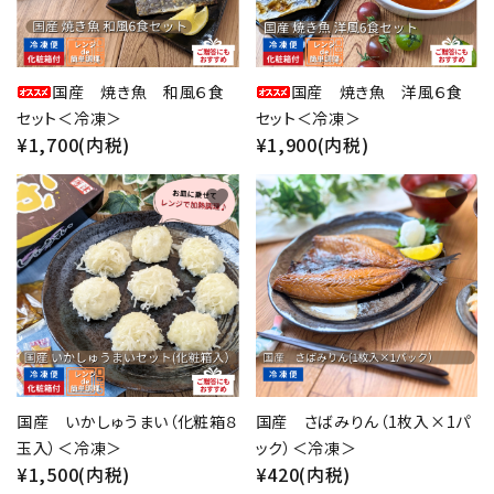
国産 焼き魚 和風６食
国産 焼き魚 洋風６食
セット＜冷凍＞
セット＜冷凍＞
¥1,700(内税)
¥1,900(内税)
favorite
favorite
国産 いかしゅうまい（化粧箱８
国産 さばみりん（1枚入×1パ
玉入）＜冷凍＞
ック）＜冷凍＞
¥1,500(内税)
¥420(内税)