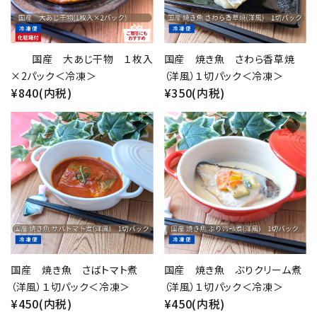
国産 大あじ干物 １枚入
国産 焼き魚 さわら香草焼
×2パック＜冷凍＞
（洋風）１切パック＜冷凍＞
¥840(内税)
¥350(内税)
favorite
favorite
国産 焼き魚 さばトマト煮
国産 焼き魚 ぶりクリーム煮
（洋風）１切パック＜冷凍＞
（洋風）１切パック＜冷凍＞
¥450(内税)
¥450(内税)