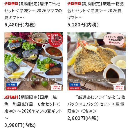
【期間限定】唐津ご当地
【期間限定】厳選干物詰
セット＜冷凍＞～2026ヤマフの
合せセット＜冷凍＞～2026夏
夏ギフト～
ギフト～
6,480円(内税)
5,280円(内税)
favorite
favorite
【期間限定】国産 焼
”厳選あじフライ”９枚（３枚
魚 和風＆洋風 ６食セット＜
パック×３パック）セット ＜数量
冷凍＞～2026ヤマフの夏ギフト
限定＞＜冷凍＞
2,800円(内税)
～
3,980円(内税)