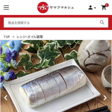
0
person
shopping_cart
search
TOP
>
レンジ・ボイル調理
シーフードグリル 骨取り
サーモン 食べ比べ
大アジ干物
棒寿司 国産
いかしゅうまい