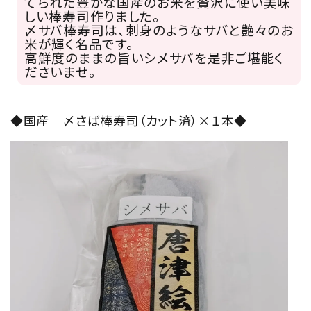
てられた豊かな国産のお米を贅沢に使い美味
しい棒寿司作りました。
〆サバ棒寿司は、刺身のようなサバと艶々のお
米が輝く名品です。
高鮮度のままの旨いシメサバを是非ご堪能く
ださいませ。
◆国産 〆さば棒寿司（カット済）×１本◆