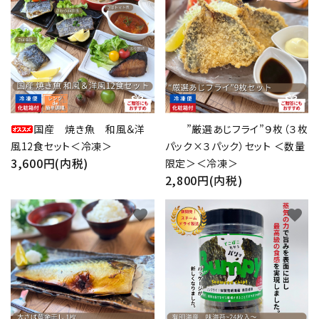
国産 焼き魚 和風＆洋
”厳選あじフライ”９枚（３枚
風12食セット＜冷凍＞
パック×３パック）セット ＜数量
3,600円(内税)
限定＞＜冷凍＞
2,800円(内税)
favorite
favorite