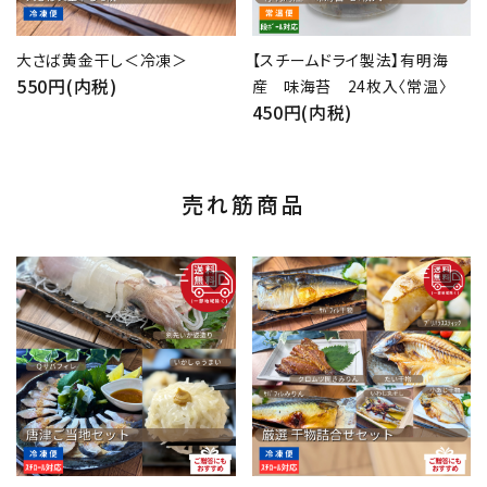
大さば黄金干し＜冷凍＞
【スチームドライ製法】有明海
550円(内税)
産 味海苔 24枚入〈常温〉
450円(内税)
売れ筋商品
favorite
favorite