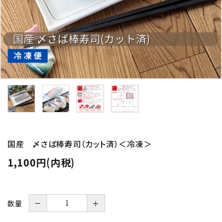
国産 〆さば棒寿司（カット済）＜冷凍＞
1,100円(内税)
数量
－
＋