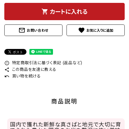
カートに入れる
shopping_cart
mail_outline
favorite
お問い合わせ
特定商取引法に基づく表記 (返品など)
error_outline
この商品を友達に教える
share
買い物を続ける
undo
商品説明
国内で獲れた新鮮な真さばと地元で大切に育