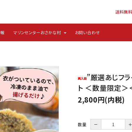
送料無
情報
マリンセンターおさかな村
お問い合わせ
ンジ
ごはんのお供・酒の肴
”厳選あじフラ
ト ＜数量限定
2,800円(内税)
数量
－