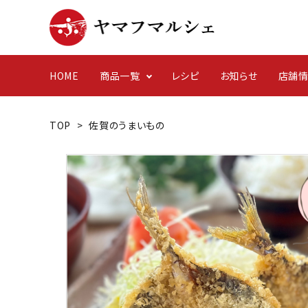
HOME
商品一覧
レシピ
お知らせ
店舗
TOP
>
佐賀のうまいもの
干物
イベント
簡単レ
日常
ヤマフが育む養殖
その他