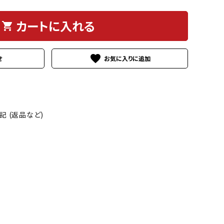
カートに入れる
shopping_cart
favorite
せ
 (返品など)