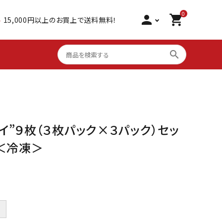
0
person
shopping_cart
料
15,000円以上のお買上で送料無料！
search
心を込めた贈り物
シーフードグリル 骨取り
サーモン 食べ比べ
イ”９枚（３枚パック×３パック）セッ
＞＜冷凍＞
大アジ干物
棒寿司 国産
いかしゅうまい
＋