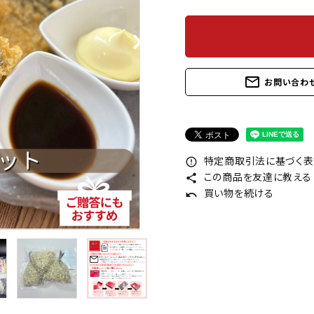
mail_outline
お問い合わ
特定商取引法に基づく表記
error_outline
この商品を友達に教える
share
買い物を続ける
undo