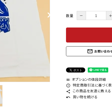
数量
－
mail_outline
お問い合わ
オプションの値段詳細
toc
特定商取引法に基づく表記
error_outline
この商品を友達に教える
share
買い物を続ける
undo