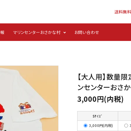
送料無
情報
マリンセンターおさかな村
お問い合わせ
ンジ
ごはんのお供・酒の肴
【大人用】数量限
ンセンターおさか
3,000円(内税)
Sｻｲｽﾞ
3,000円(内税)