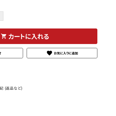
＋
カートに入れる
shopping_cart
favorite
せ
 (返品など)