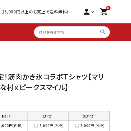
0
person
shopping_cart
料
15,000円以上のお買上で送料無料！
search
心を込めた贈り物
シーフードグリル 骨取り
サーモン 食べ比べ
定！筋肉かき氷コラボＴシャツ【マリ
な村ｘピークスマイル】
大アジ干物
棒寿司 国産
いかしゅうまい
Mｻｲｽﾞ
Lｻｲｽﾞ
XLｻｲｽﾞ
3,000円(内税)
3,000円(内税)
3,000円(内税)