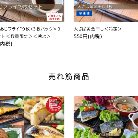
あじフライ”９枚（３枚パック×３
大さば黄金干し＜冷凍＞
550円(内税)
セット ＜数量限定＞＜冷凍＞
(内税)
売れ筋商品
favorite