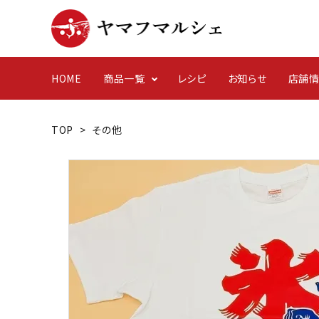
HOME
商品一覧
レシピ
お知らせ
店舗
TOP
>
その他
干物
イベント
簡単レ
日常
ヤマフが育む養殖
その他