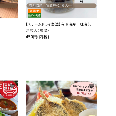
【スチームドライ製法】有明海産 味海苔
24枚入〈常温〉
450円(内税)
favorite
favorite