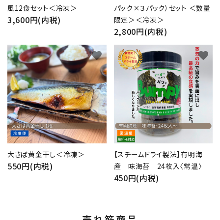
風12食セット＜冷凍＞
パック×３パック）セット ＜数量
3,600円(内税)
限定＞＜冷凍＞
2,800円(内税)
favorite
favorite
大さば黄金干し＜冷凍＞
【スチームドライ製法】有明海
550円(内税)
産 味海苔 24枚入〈常温〉
450円(内税)
売れ筋商品