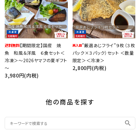
【期間限定】国産 焼
”厳選あじフライ”９枚（３枚
魚 和風＆洋風 ６食セット＜
パック×３パック）セット ＜数量
冷凍＞～2026ヤマフの夏ギフト
限定＞＜冷凍＞
2,800円(内税)
～
3,980円(内税)
他の商品を探す
search