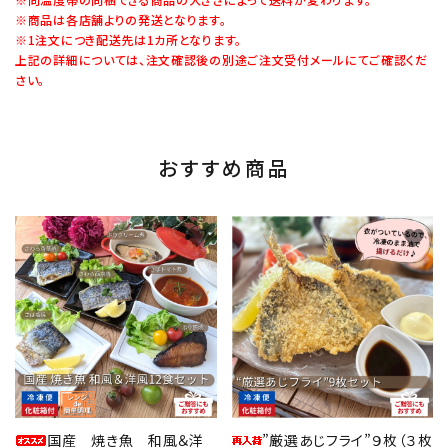
※商品は各店舗よりの発送となります。
※1注文につき配送先は1カ所となります。
上記の詳細については、注文確認後の別途ご注文受付メールにてご確認くだ
さい。
おすすめ商品
favorite
favorite
国産 焼き魚 和風＆洋
”厳選あじフライ”９枚（３枚