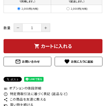
て同梱します。）
て配送します。）
2,000円(内税)
2,000円(内税)
数量
－
＋
カートに入れる
shopping_cart
mail_outline
favorite
お問い合わせ
オプションの値段詳細
toc
特定商取引法に基づく表記 (返品など)
error_outline
この商品を友達に教える
share
買い物を続ける
undo