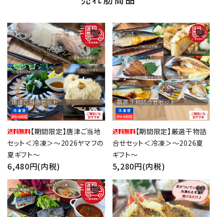
favorite
favorite
【期間限定】唐津ご当地
【期間限定】厳選干物詰
セット＜冷凍＞～2026ヤマフの
合せセット＜冷凍＞～2026夏
夏ギフト～
ギフト～
6,480円(内税)
5,280円(内税)
favorite
favorite