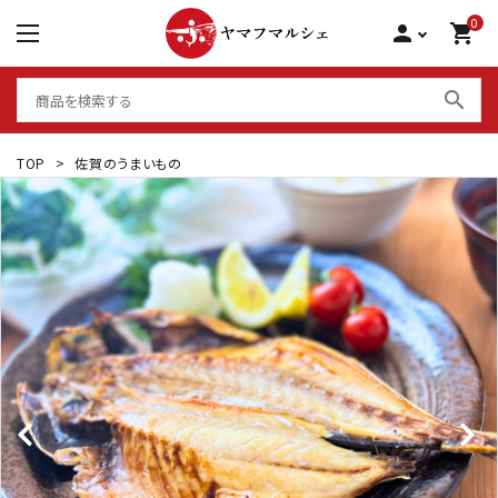
0
person
shopping_cart
search
TOP
>
佐賀のうまいもの
シーフードグリル 骨取り
サーモン 食べ比べ
大アジ干物
棒寿司 国産
いかしゅうまい