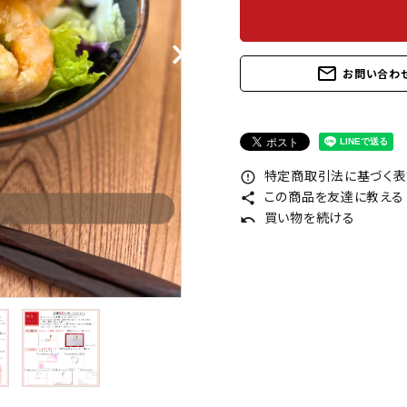
mail_outline
お問い合わ
特定商取引法に基づく表記
error_outline
この商品を友達に教える
share
買い物を続ける
undo