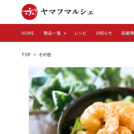
HOME
商品一覧
レシピ
お知らせ
店舗
TOP
>
その他
干物
イベント
簡単レ
日常
ヤマフが育む養殖
その他