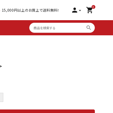
0
person
shopping_cart
料
15,000円以上のお買上で送料無料！
search
心を込めた贈り物
シーフードグリル 骨取り
サーモン 食べ比べ
＞
大アジ干物
棒寿司 国産
＋
いかしゅうまい