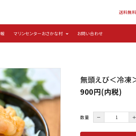
送料無
情報
マリンセンターおさかな村
お問い合わせ
ンジ
ごはんのお供・酒の肴
無頭えび＜冷凍
900円(内税)
数量
－