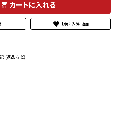
カートに入れる
shopping_cart
favorite
せ
 (返品など)